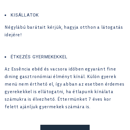
KISÁLLATOK
Négylábú barátait kérjük, hagyja otthon a látogatás
idejére!
ÉTKEZÉS GYERMEKEKKEL
Az Essência ebéd és vacsora időben egyaránt fine
dining gasztronómiai élményt kínál. Külön gyerek
menü nem érthető el, így abban az esetben érdemes
gyerekekkel is ellátogatni, ha étlapunk kínálata
számukra is élvezhető. Éttermünket 7 éves kor
felett ajánljuk gyermekek számára is.