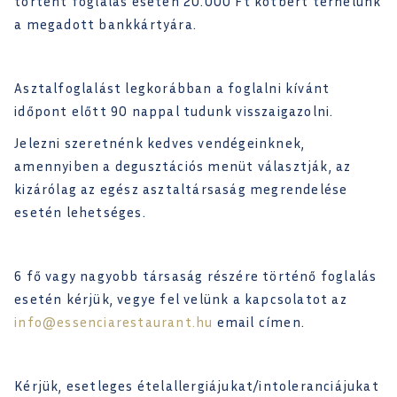
történt foglalás esetén 20.000 Ft kötbért terhelünk
a megadott bankkártyára.
Asztalfoglalást legkorábban a foglalni kívánt
időpont előtt 90 nappal tudunk visszaigazolni.
Jelezni szeretnénk kedves vendégeinknek,
amennyiben a degusztációs menüt választják, az
kizárólag az egész asztaltársaság megrendelése
esetén lehetséges.
6 fő vagy nagyobb társaság részére történő foglalás
esetén kérjük, vegye fel velünk a kapcsolatot az
info@essenciarestaurant.hu
email címen.
Kérjük, esetleges ételallergiájukat/intoleranciájukat