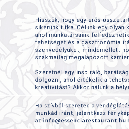
Hisszük, hogy egy erős összetart
sikerünk titka. Célunk egy olyan 
ahol munkatársaink felfedezhetik
tehetséget és a gasztronómia irá
szenvedélyüket, mindemellett ho
szakmailag megalapozott karrier
Szeretnél egy inspiráló, baráts
dolgozni, ahol értékelik a tehets
kreativitást? Akkor nálunk a hely
Ha szívből szereted a vendéglátás
munkád iránt, jelentkezz fényké
az
info@essenciarestaurant.hu