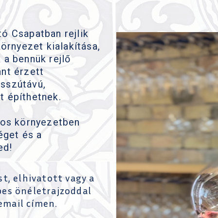
ó Csapatban rejlik
környezet kialakítása,
 a bennük rejlő
nt érzett
sszútávú,
t építhetnek.
ágos környezetben
éget és a
ed!
t, elhivatott vagy a
pes önéletrajzoddal
email címen.