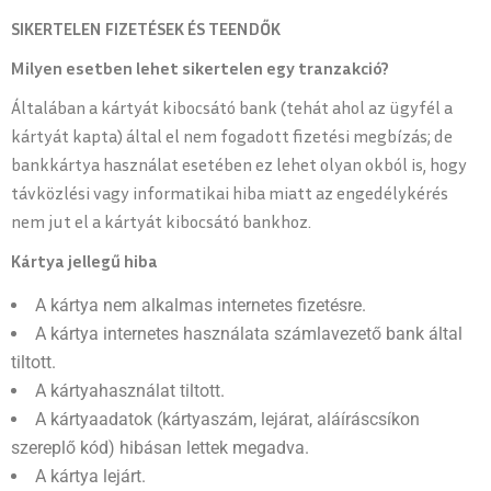
SIKERTELEN FIZETÉSEK ÉS TEENDŐK
Milyen esetben lehet sikertelen egy tranzakció?
Általában a kártyát kibocsátó bank (tehát ahol az ügyfél a
kártyát kapta) által el nem fogadott fizetési megbízás; de
bankkártya használat esetében ez lehet olyan okból is, hogy
távközlési vagy informatikai hiba miatt az engedélykérés
nem jut el a kártyát kibocsátó bankhoz.
Kártya jellegű hiba
A kártya nem alkalmas internetes fizetésre.
A kártya internetes használata számlavezető bank által
tiltott.
A kártyahasználat tiltott.
A kártyaadatok (kártyaszám, lejárat, aláíráscsíkon
szereplő kód) hibásan lettek megadva.
A kártya lejárt.