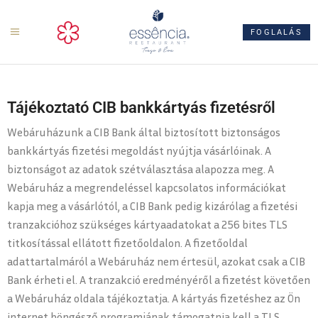
ts
FOGLALÁS
Tájékoztató CIB bankkártyás fizetésről
Webáruházunk a CIB Bank által biztosított biztonságos
bankkártyás fizetési megoldást nyújtja vásárlóinak. A
biztonságot az adatok szétválasztása alapozza meg. A
Webáruház a megrendeléssel kapcsolatos információkat
kapja meg a vásárlótól, a CIB Bank pedig kizárólag a fizetési
tranzakcióhoz szükséges kártyaadatokat a 256 bites TLS
titkosítással ellátott fizetőoldalon. A fizetőoldal
adattartalmáról a Webáruház nem értesül, azokat csak a CIB
Bank érheti el. A tranzakció eredményéről a fizetést követően
a Webáruház oldala tájékoztatja. A kártyás fizetéshez az Ön
internet böngésző programjának támogatnia kell a TLS