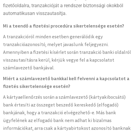
fizetőoldalra, tranzakcióját a rendszer biztonsági okokból
automatikusan visszautasítja.
Mi a teendő a fizetési procedúra sikertelensége esetén?
A tranzakcióról minden esetben generálódik egy
tranzakcióazonosító, melyet javaslunk feljegyezni.
Amennyiben a fizetési kísérlet során tranzakció banki oldalról
visszautasításra kerül, kérjük vegye fel a kapcsolatot
számlavezető bankjával.
Miért a számlavezető bankkal kell felvenni a kapcsolatot a
fizetés sikertelensége esetén?
A kártyaellenőrzés során a számlavezető (kártyakibocsátó)
bank értesíti az összeget beszedő kereskedő (elfogadó)
bankjának, hogy a tranzakció elvégezhető-e. Más bank
ügyfelének az elfogadó bank nem adhat ki bizalmas
információkat, arra csak a kártyabirtokost azonosító banknak