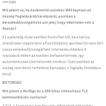
van joga.
Mit jelent az, ha bankomtól azonban SMS kaptam az
összeg foglalásáról/zárolásáról, azonban a
kereskedő/szolgáltató azt jelzi, hogy sikertelen volt a
fizetés?
Ez a jelenség olyan esetben fordulhat elő, ha a kártya
ellenőrzése megtörtént a fizetőoldalon, azonban Ön nem tért
vissza kereskedő/szolgáltató internetes oldalára. A
tranzakció ebben az esetben befejezetlennek, így
automatikusan sikertelennek minősül. Ilyen esetben az
összeg nem kerül terhelésre kártyáján, a foglalás feloldásra
kerül.
BIZTONSÁG
Mit jelent a VeriSign és a 256 bites titkosítású TLS
kommunikációs csatorna?
A TLS, a Transport Layer Security elfogadott titkosítási