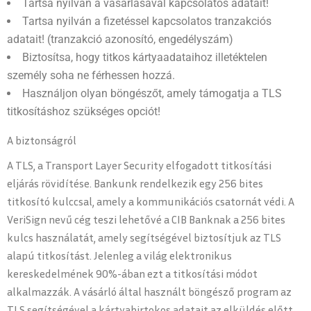
Tartsa nyilván a vásárlásával kapcsolatos adatait!
Tartsa nyilván a fizetéssel kapcsolatos tranzakciós
adatait! (tranzakció azonosító, engedélyszám)
Biztosítsa, hogy titkos kártyaadataihoz illetéktelen
személy soha ne férhessen hozzá.
Használjon olyan böngészőt, amely támogatja a TLS
titkosításhoz szükséges opciót!
A biztonságról
A TLS, a Transport Layer Security elfogadott titkosítási
eljárás rövidítése. Bankunk rendelkezik egy 256 bites
titkosító kulccsal, amely a kommunikációs csatornát védi. A
VeriSign nevű cég teszi lehetővé a CIB Banknak a 256 bites
kulcs használatát, amely segítségével biztosítjuk az TLS
alapú titkosítást. Jelenleg a világ elektronikus
kereskedelmének 90%-ában ezt a titkosítási módot
alkalmazzák. A vásárló által használt böngésző program az
TLS segítségével a kártyabirtokos adatait az elküldés előtt