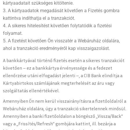
kártyaadatait szükséges kitöltenie.
A kártyaadatok megadását követően a Fizetés gombra
kattintva indíthatja el a tranzakciót.
A sikeres hitelesítést követően folytatódik a fizetési
folyamat.
A fizetést követően Ön visszatér a Webáruház oldalára,
ahol a tranzakció eredményéről kap visszaigazolást.
A bankkártyával történő fizetés esetén a sikeres tranzakciót
követően – ez a bankkártya érvényessége és a fedezet
ellenőrzése utáni elfogadást jelenti –, a CIB Bank elindítja a
Kártyabirtokos számlájának megterhelését az áru vagy
szolgáltatás ellenértékével.
Amennyiben Ön nem kerül visszairányításra a fizetőoldalról a
Webáruház oldalára, úgy a tranzakció sikertelennek minősül.
Amennyiben a banki fizetőoldalon a böngésző „Vissza/Back”
vagy a „Frissítés/Refresh” gombjára kattint, ill. bezárja a