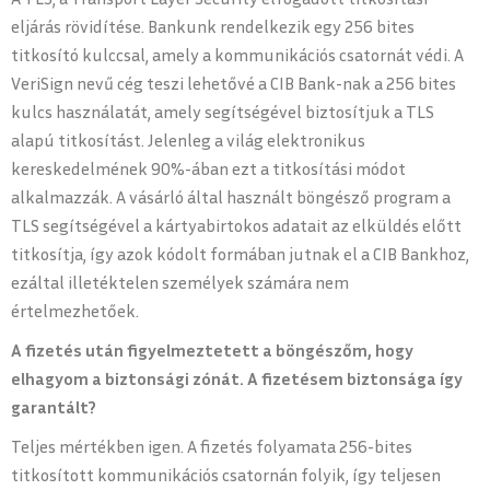
eljárás rövidítése. Bankunk rendelkezik egy 256 bites
titkosító kulccsal, amely a kommunikációs csatornát védi. A
VeriSign nevű cég teszi lehetővé a CIB Bank-nak a 256 bites
kulcs használatát, amely segítségével biztosítjuk a TLS
alapú titkosítást. Jelenleg a világ elektronikus
kereskedelmének 90%-ában ezt a titkosítási módot
alkalmazzák. A vásárló által használt böngésző program a
TLS segítségével a kártyabirtokos adatait az elküldés előtt
titkosítja, így azok kódolt formában jutnak el a CIB Bankhoz,
ezáltal illetéktelen személyek számára nem
értelmezhetőek.
A fizetés után figyelmeztetett a böngészőm, hogy
elhagyom a biztonsági zónát. A fizetésem biztonsága így
garantált?
Teljes mértékben igen. A fizetés folyamata 256-bites
titkosított kommunikációs csatornán folyik, így teljesen