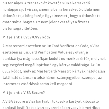
biztonságos. A tranzakciót követően Ön a kereskedő
honlapjára jut vissza, amennyiben a kereskedő oldala nem
titkosított, a böngészője figyelmezteti, hogy a titkosított
csatornát elhagyta. Ez nem jelent veszélyt a fizetés
biztonságát illetően.
Mit jelent a CVC2/CVV2 kód?
A Mastercard esetében az ún Card Verification Code, a Visa
esetében az ún. Card Verification Value egy olyan, a
bankkártya mágnescsíkján kódolt numerikus érték, melynek
segítségével megállapítható egy kártya valódisága. Az ún.
CVC2 kódot, mely az Mastercard/Maestro kártyák hátoldalán
található számsor utolsó három számjegyében szerepel, az
internetes vásárlások során kell megadni.
Mit jelent a VISA Secure?
A VISA Secure a Visa kártyabirtokosok a kártyát kibocsátó
banknál beállított olyan egyszeri kódon vagy biometrikus