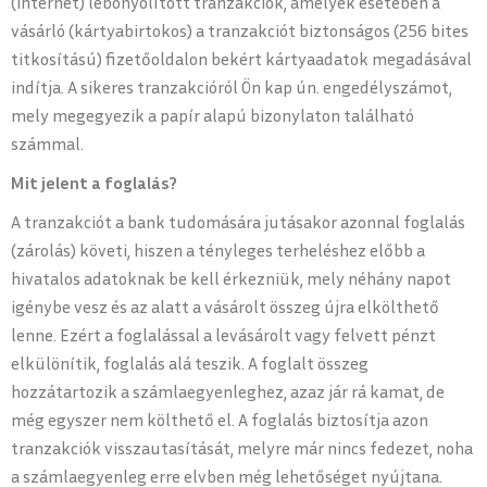
(internet) lebonyolított tranzakciók, amelyek esetében a
vásárló (kártyabirtokos) a tranzakciót biztonságos (256 bites
titkosítású) fizetőoldalon bekért kártyaadatok megadásával
indítja. A sikeres tranzakcióról Ön kap ún. engedélyszámot,
mely megegyezik a papír alapú bizonylaton található
számmal.
Mit jelent a foglalás?
A tranzakciót a bank tudomására jutásakor azonnal foglalás
(zárolás) követi, hiszen a tényleges terheléshez előbb a
hivatalos adatoknak be kell érkezniük, mely néhány napot
igénybe vesz és az alatt a vásárolt összeg újra elkölthető
lenne. Ezért a foglalással a levásárolt vagy felvett pénzt
elkülönítik, foglalás alá teszik. A foglalt összeg
hozzátartozik a számlaegyenleghez, azaz jár rá kamat, de
még egyszer nem költhető el. A foglalás biztosítja azon
tranzakciók visszautasítását, melyre már nincs fedezet, noha
a számlaegyenleg erre elvben még lehetőséget nyújtana.