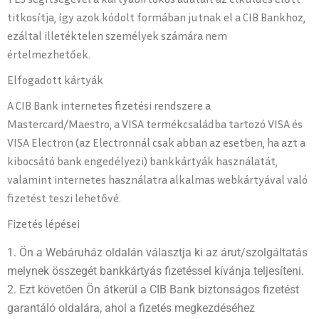
titkosítja, így azok kódolt formában jutnak el a CIB Bankhoz,
ezáltal illetéktelen személyek számára nem
értelmezhetőek.
Elfogadott kártyák
A CIB Bank internetes fizetési rendszere a
Mastercard/Maestro, a VISA termékcsaládba tartozó VISA és
VISA Electron (az Electronnál csak abban az esetben, ha azt a
kibocsátó bank engedélyezi) bankkártyák használatát,
valamint internetes használatra alkalmas webkártyával való
fizetést teszi lehetővé.
Fizetés lépései
Ön a Webáruház oldalán választja ki az árut/szolgáltatás
melynek összegét bankkártyás fizetéssel kívánja teljesíteni.
Ezt követően Ön átkerül a CIB Bank biztonságos fizetést
garantáló oldalára, ahol a fizetés megkezdéséhez