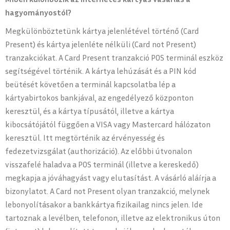
hagyományostól?
Megkülönböztetünk kártya jelenlétével történő (Card
Present) és kártya jelenléte nélküli (Card not Present)
tranzakciókat. A Card Present tranzakció POS terminál eszköz
segítségével történik. A kártya lehúzását és a PIN kód
beütését követően a terminál kapcsolatba lép a
kártyabirtokos bankjával, az engedélyező központon
keresztül, és a kártya típusától, illetve a kártya
kibocsátójától függően a VISA vagy Mastercard hálózaton
keresztül. Itt megtörténik az érvényesség és
fedezetvizsgálat (authorizáció). Az előbbi útvonalon
visszafelé haladva a POS terminál (illetve a kereskedő)
megkapja a jóváhagyást vagy elutasítást. A vásárló aláírja a
bizonylatot. A Card not Present olyan tranzakció, melynek
lebonyolításakor a bankkártya fizikailag nincs jelen. Ide
tartoznak a levélben, telefonon, illetve az elektronikus úton