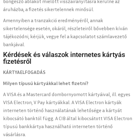
böngésző ablakot mielőtt visszairányításra kerülne az
áruházba, a fizetés sikertelennek minősül.
Amennyiben a tranzakció eredményéről, annak
sikertelensége esetén, okáról, részleteiről bővebben kíván
tájékozódni, kérjük, vegye fel a kapcsolatot számlavezető
bankjával.
Kérdések és válaszok internetes kártyás
fizetésről
KÁRTYAELFOGADÁS
Milyen típusú kártyákkal lehet fizetni?
A VISA és a Mastercard dombornyomott kártyáival, ill. egyes
VISA Electron, V Pay kártyákkal. A VISA Electron kártyák
interneten történő használatának lehetősége a kártyát
kibocsátó banktól függ. A CIB által kibocsátott VISA Electron
típusú bankkártya használható interneten történő
vásárlásra.