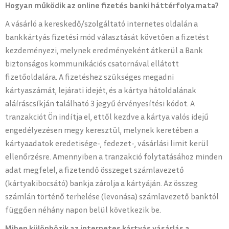
Hogyan működik az online fizetés banki háttérfolyamata?
A vásárló a kereskedő/szolgáltató internetes oldalán a
bankkártyás fizetési mód választását követően a fizetést
kezdeményezi, melynek eredményeként átkerül a Bank
biztonságos kommunikációs csatornával ellátott
fizetőoldalára. A fizetéshez szükséges megadni
kártyaszámát, lejárati idejét, és a kártya hátoldalának
aláíráscsíkján található 3 jegyű érvényesítési kódot. A
tranzakciót Ön indítja el, ettől kezdve a kártya valós idejű
engedélyezésen megy keresztül, melynek keretében a
kártyaadatok eredetisége-, fedezet-, vásárlási limit kerül
ellenőrzésre. Amennyiben a tranzakció folytatásához minden
adat megfelel, a fizetendő összeget számlavezető
(kártyakibocsátó) bankja zárolja a kártyáján. Az összeg
számlán történő terhelése (levonása) számlavezető banktól
függően néhány napon belül következik be.
Miben különbözik az internetes kártyás vásárlás a