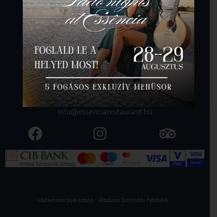
Kapcsolat
Essência Restaurant Tiago & Éva
1051 Budapest, Sas utca 17.
+36 70 600 0315
info@essenciarestaurant.hu
Adatkezelési tájékoztató
Általános Szerződési Feltételek