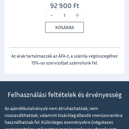
92 900
Ft
-
+
KOSÁRBA
Az árak tartalmazzák az ÁFA-t, a számla végösszegéhez
15%-os szervizdíjat számolunk fel.
Felhasználási feltételek és érvényesség
Az ajándékutalványok nem átruházhatóak, nem
visszaválthatóak, valamint kizárólag állandó menüsorainkra
használhatóak fel. Különleges eseményekre (négykezes
vacsoraestekre, szilveszteri menüsorra) a voucherek nem