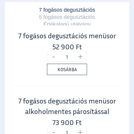
7 fogásos degusztációs
5 fogásos degusztációs
Értékalapú utalvány
7 fogásos degusztációs menüsor
52 900
Ft
-
+
KOSÁRBA
7 fogásos degusztációs menüsor
alkoholmentes párosítással
73 900
Ft
-
+