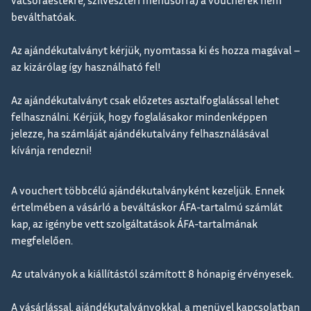
beválthatóak.
Az ajándékutalványt kérjük, nyomtassa ki és hozza magával –
az kizárólag így használható fel!
Az ajándékutalványt csak előzetes asztalfoglalással lehet
felhasználni. Kérjük, hogy foglalásakor mindenképpen
jelezze, ha számláját ajándékutalvány felhasználásával
kívánja rendezni!
A vouchert többcélú ajándékutalványként kezeljük. Ennek
értelmében a vásárló a beváltáskor ÁFA-tartalmú számlát
kap, az igénybe vett szolgáltatások ÁFA-tartalmának
megfelelően.
Az utalványok a kiállítástól számított 8 hónapig érvényesek.
A vásárlással, ajándékutalványokkal, a menüvel kapcsolatban